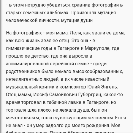
- в этом нетрудно убедиться, сравнив фотографии в
старых семейных альбомах. Произошла мутация
человеческой личности, мутация души.
На фотографиях - моя мама, Леля, как звали ее дома,
как всю жизнь звал ее отец. Это она - в
гимназические годы в Таганроге и Мариуполе, где
прошло ее детство, где она выросла в
ассимилированной еврейской семье - среди
родственников было немало высокообразованных,
интеллигентных людей, в их числе известный
музыкальный критик и композитор Юлий Энгель.
Отец мамы, Иосиф Самойлович Губергриц, какое-то
время торговал в табачной лавке в Таганроге, но
торговля шла плохо, не лежала душа, был он
мечтательным, тонко чувствующим человеком. Его я
не знал - он умер задолго до моего рождения. Моя