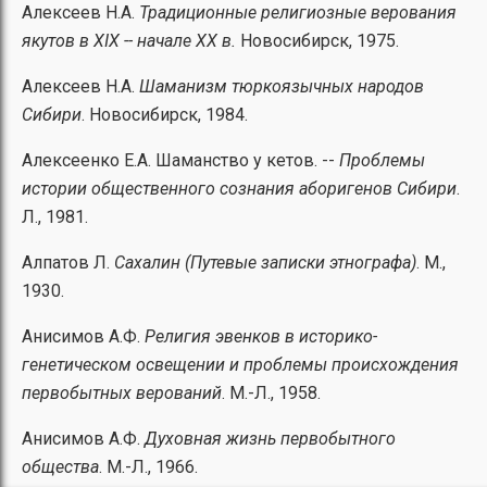
Алексеев Н.А.
Традиционные религиозные верования
якутов в XIX -- начале XX в.
Новосибирск, 1975.
Алексеев Н.А.
Шаманизм тюркоязычных народов
Сибири
. Новосибирск, 1984.
Алексеенко Е.А. Шаманство у кетов. --
Проблемы
истории общественного сознания аборигенов Сибири
.
Л., 1981.
Алпатов Л.
Сахалин (Путевые записки этнографа)
. М.,
1930.
Анисимов А.Ф.
Религия эвенков в историко-
генетическом освещении и проблемы происхождения
первобытных верований
. М.-Л., 1958.
Анисимов А.Ф.
Духовная жизнь первобытного
общества
. М.-Л., 1966.