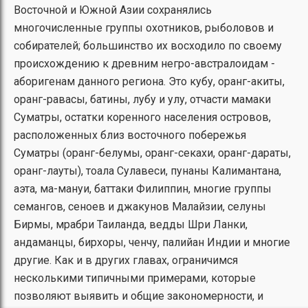
Восточной и Южной Азии сохранялись
многочисленные группы охотников, рыболовов и
собирателей; большинство их восходило по своему
происхождению к древним негро-австралоидам -
аборигенам данного региона. Это кубу, оранг-акиты,
оранг-равасы, батины, лубу и улу, отчасти мамаки
Суматры, остатки коренного населения островов,
расположенных близ восточного побережья
Суматры (оранг-белумы, оранг-секахи, оранг-дараты,
оранг-лауты), тоала Сулавеси, пунаны Калимантана,
аэта, ма-мануи, баттаки Филиппин, многие группы
семангов, сеноев и джакунов Малайзии, селуны
Бирмы, мрабри Таиланда, ведды Шри Ланки,
андаманцы, бирхоры, ченчу, палийан Индии и многие
другие. Как и в других главах, ограничимся
несколькими типичными примерами, которые
позволяют выявить и общие закономерности, и